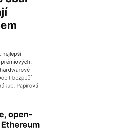
jí
olem
 nejlepší
y prémiových,
o hardwarové
pocit bezpečí
nákup. Papírová
e, open-
g Ethereum