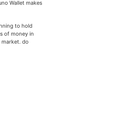
Luno Wallet makes
anning to hold
ms of money in
e market. do