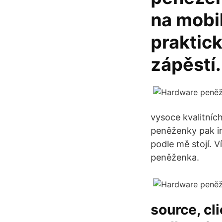
na mobil
praktic
zápěstí.
vysoce kvalitníc
peněženky pak in
podle mě stojí. 
peněženka.
source, cl