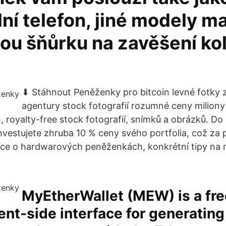
ní telefon, jiné modely ma
kou šňůrku na zavěšení k
⬇ Stáhnout Peněženky pro bitcoin levné fotky z
agentury stock fotografií rozumné ceny milion
h, royalty-free stock fotografií, snímků a obrázků. D
vestujete zhruba 10 % ceny svého portfolia, což za 
Více o hardwarových peněženkách, konkrétní tipy na 
MyEtherWallet (MEW) is a fre
ient-side interface for generatin