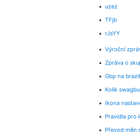
uzez
TFjb
rJsYY
Výroční zpr
Zpráva o sku
Gbp na brazil
Kolik swagbu
Ikona nastav
Pravidla pro
Převod měn 