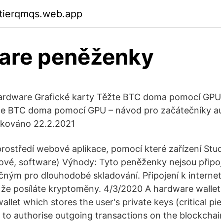
ktierqmqs.web.app
are peněženky
Hardware Grafické karty Těžte BTC doma pomocí GPU
te BTC doma pomocí GPU – návod pro začátečníky au
ikováno 22.2.2021
prostředí webové aplikace, pomocí které zařízení S
ové, software) Výhody: Tyto peněženky nejsou připoj
ečným pro dlouhodobé skladování. Připojení k internet
 že posíláte kryptoměny. 4/3/2020 A hardware wallet 
llet which stores the user's private keys (critical pi
 to authorise outgoing transactions on the blockchai