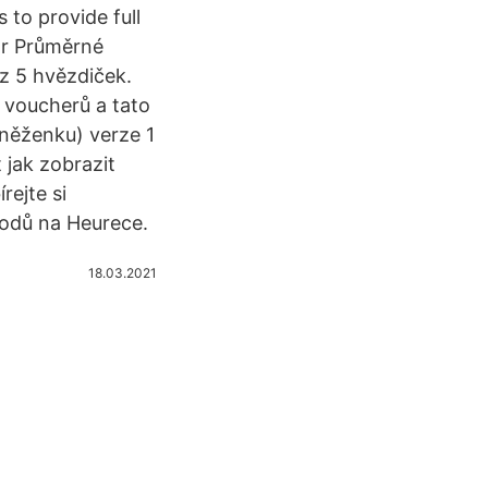
 to provide full
or Průměrné
z 5 hvězdiček.
 voucherů a tato
eněženku) verze 1
 jak zobrazit
rejte si
odů na Heurece.
18.03.2021