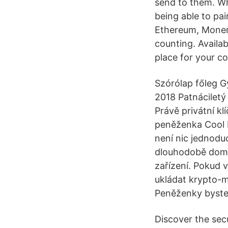
send to them. Wh
being able to pa
Ethereum, Monero
counting. Availa
place for your co
Szórólap főleg 
2018 Patnácilet
Právě privátní k
peněženka Cool H
není nic jednodu
dlouhodobě domin
zařízení. Pokud 
ukládat krypto-
Peněženky byste 
Discover the secu