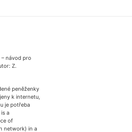
 – návod pro
tor: Z.
tudené peněženky
eny k internetu,
u je potřeba
is a
ece of
n network) in a