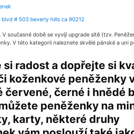
enek
 blvd # 503 beverly hills ca 90212
. V současné době se vyvíjí upgrade sítě (tzv. Peněž
nky. V této kategorii naleznete skvělé pánské a uni 
 si radost a dopřejte si kva
či koženkové peněženky 
 červené, černé i hnědé 
 můžete peněženky na mi
y, karty, některé druhy
ek vám poslouží také jak