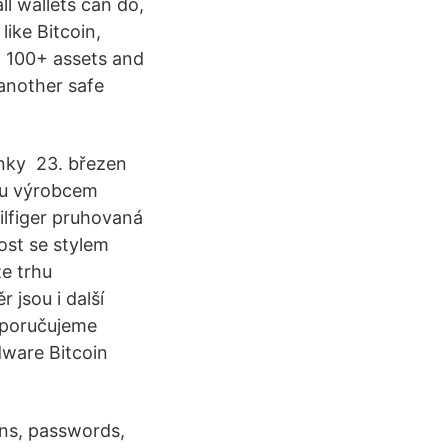
l wallets can do,
ike Bitcoin,
h 100+ assets and
 another safe
nky 23. březen
nu výrobcem
lfiger pruhovaná
ost se stylem
e trhu
jsou i další
doporučujeme
ware Bitcoin
oins, passwords,