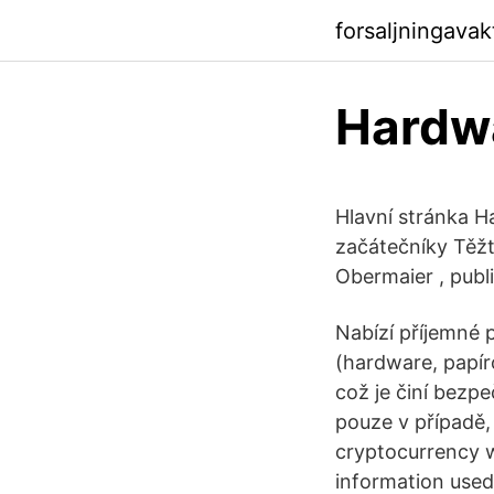
forsaljningava
Hardw
Hlavní stránka 
začátečníky Těž
Obermaier , publ
Nabízí příjemné 
(hardware, papír
což je činí bezp
pouze v případě,
cryptocurrency wa
information used