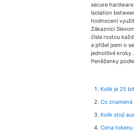
secure hardware 
isolation betwee
hodnocení využit
Zákazníci Slevom
čísla rostou kaž
a přišel jsem o s
jednotlivé kroky
Peněženky podle
Kolik je 25 bi
Co znamená k
Kolik stojí a
Cena tokenu 