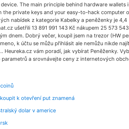
device. The main principle behind hardware wallets is
n the private keys and your easy-to-hack computer 
ých nabídek z kategorie Kabelky a peněženky je 4,4 
at.cz ušetřili 13 891 991 143 Kč nákupem 25 573 543
dým dnem. Dobrý večer, koupil jsem na trezor (HW p
emeno, k účtu se můžu přihlásit ale nemůžu nikde najít
 … Heureka.cz vám poradí, jak vybírat Peněženky. Vybí
 parametrů a srovnávejte ceny z internetových obch
tcoinů
oupit k otevření put znamená
ustralský dolar v americe
rsk