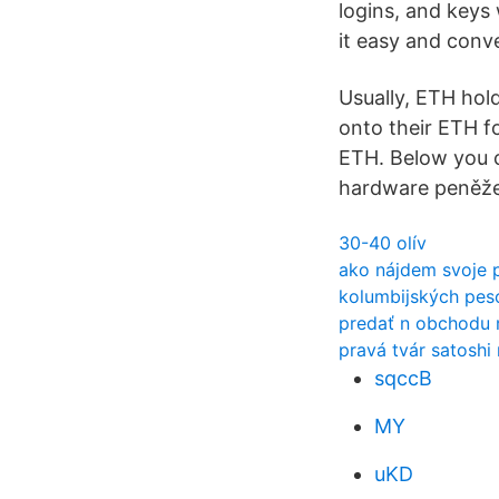
logins, and keys
it easy and conve
Usually, ETH hold
onto their ETH fo
ETH. Below you c
hardware peněžen
30-40 olív
ako nájdem svoje 
kolumbijských peso
predať n obchodu 
pravá tvár satosh
sqccB
MY
uKD