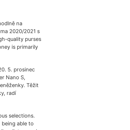
hodlně na
Zima 2020/2021 s
gh-quality purses
ney is primarily
0. 5. prosinec
er Nano S,
eněženky. Těžit
y, radí
ous selections.
 being able to