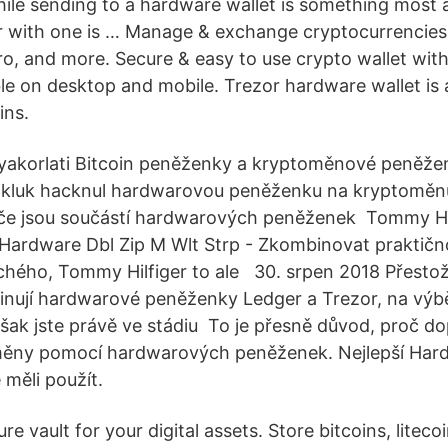
ile sending to a hardware wallet is something most al
ir with one is … Manage & exchange cryptocurrencies l
, and more. Secure & easy to use crypto wallet wit
ble on desktop and mobile. Trezor hardware wallet is
ins.
Gyakorlati Bitcoin peněženky a kryptoměnové peněže
ý kluk hacknul hardwarovou peněženku na kryptomě
líče jsou součástí hardwarových peněženek Tommy Hi
ardware Dbl Zip M Wlt Strp - Zkombinovat praktičn
chého, Tommy Hilfiger to ale 30. srpen 2018 Přestož
ují hardwarové peněženky Ledger a Trezor, na výběr 
však jste právě ve stádiu To je přesně důvod, proč 
měny pomocí hardwarových peněženek. Nejlepší Hard
měli použít.
re vault for your digital assets. Store bitcoins, litec