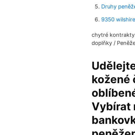
Druhy peněž
9350 wilshire
chytré kontrakty
doplňky / Peněže
Udělejte
kožené 
oblíbené
Vybírat
bankovk
peněžen