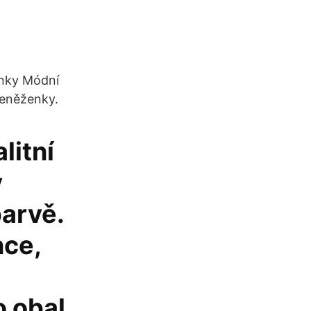
enky Módní
peněženky.
litní
v
barvě.
nce,
o obal