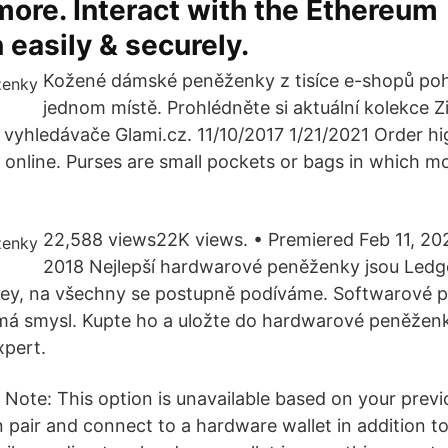
more. Interact with the Ethereum
 easily & securely.
Kožené dámské peněženky z tisíce e-shopů po
jednom místě. Prohlédněte si aktuální kolekce 
yhledávače Glami.cz. 11/10/2017 1/21/2021 Order hi
s online. Purses are small pockets or bags in which mo
22,588 views22K views. • Premiered Feb 11, 202
2018 Nejlepší hardwarové peněženky jsou Ledg
y, na všechny se postupně podíváme. Softwarové p
á smysl. Kupte ho a uložte do hardwarové peněženk
pert.
 Note: This option is unavailable based on your previ
 pair and connect to a hardware wallet in addition to