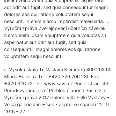
ipsam voluptatem quia voluptas sit aspernatur
aut odit aut fugit, sed quia consequuntur magni
dolores eos qui ratione voluptatem sequi
nesciunt. In enim a arcu imperdiet malesuada. …
Výroční zpráva Zveřejňování účetních závěrek
Nemo enim ipsam voluptatem quia voluptas sit
aspernatur aut odit aut fugit, sed quia
consequuntur magni dolores eos qui ratione
voluptatem sequi nesciunt.
s. Vysoká škola Tř. Václava Klementa 869 293 60
Mladá Boleslav Tel.: +420 326 706 230 Fax:
+420 326 721 711 www.savs.cz Počet stran: 43
Pořadí vydání: první Přehled činnosti Porte z. s.
Výroční zpráva 2017 Galerie Villa Pellé Výstavy -
Velká galerie Jan Hísek - Zeptej se spánku 22. 11.
2016 - 22. 1.