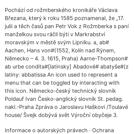
Pochází od rožmberského kronikáře Václava
Březana, který k roku 1585 poznamenal, že „17.
julii a těch časů pan Petr Vok z Rožmberka s paní
manželkou svou ráčil býti v Markrabství
moravským v městě svým Lipníku. a, ab#
Aachen, Hans von#(1552, Kolín nad Rýnem,
Německo – 4. 3. 1615, Praha) Aarne-Thompson#
ab urbe condita#[latinsky] Abadové# abatyše#(z
latiny: abbatissa An icon used to represent a
menu that can be toggled by interacting with
this icon. Německo-český technický slovník
Poldauf Ivan Česko-anglický slovník St. pedag.
nakl.-Praha Zpráva o Jaroslavu Haškovi /Toulavé
house/ Švejk dobývá svět Výroční obyčeje 3.
Informace o autorských právech · Ochrana