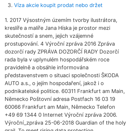
Víza akcie koupit prodat nebo držet
1. 2017 Výsostným územím tvorby ilustrátora,
kreslíře a malíře Jana Híska je prostor mezi
skutečností a snem, jejich vzájemné
prostupování. 4 Výroční zpráva 2016 Zpráva
dozorčí rady ZPRÁVA DOZORČÍ RADY Dozorčí
rada byla v uplynulém hospodářském roce
pravidelně a obsáhle informována
představenstvem o situaci společnosti ŠKODA
AUTO a.s., o jejím hospodaření, jakož i o
podnikatelské politice. 60311 Frankfurt am Main,
Německo Poštovní adresa Postfach 16 03 19
60066 Frankfurt am Main, Německo Telefon
+49 69 1344 0 Internet Výroční zpráva 2006.
Výroční_zpráva 25-06-2018 Guardian of the holy
grail. To meet rising data protection