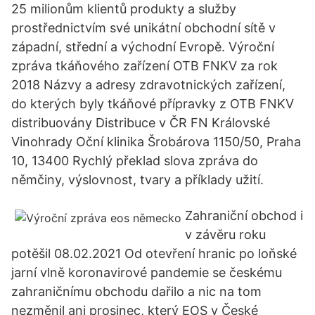
25 milionům klientů produkty a služby
prostřednictvím své unikátní obchodní sítě v
západní, střední a východní Evropě. Výroční
zpráva tkáňového zařízení OTB FNKV za rok
2018 Názvy a adresy zdravotnických zařízení,
do kterých byly tkáňové přípravky z OTB FNKV
distribuovány Distribuce v ČR FN Královské
Vinohrady Oční klinika Šrobárova 1150/50, Praha
10, 13400 Rychlý překlad slova zpráva do
němčiny, výslovnost, tvary a příklady užití.
Zahraniční obchod i
v závěru roku
potěšil 08.02.2021 Od otevření hranic po loňské
jarní vlně koronavirové pandemie se českému
zahraničnímu obchodu dařilo a nic na tom
nezměnil ani prosinec, který EOS v České