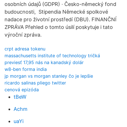
osobních údajů (GDPR) · Česko-německý fond
budoucnosti, Stipendia Německé spolkové
nadace pro životní prostředí (DBU). FINANČNÍ
ZPRÁVA Přehled o tomto úsilí poskytuje i tato
výroční zpráva.
crpt adresa tokenu
massachusetts institute of technology tričká
previesť 17,95 nás na kanadský dolár
w8-ben forma india
jp morgan vs morgan stanley čo je lepšie
ricardo salinas pliego twitter
cenová epizóda
tBeW
Achm
uaYi