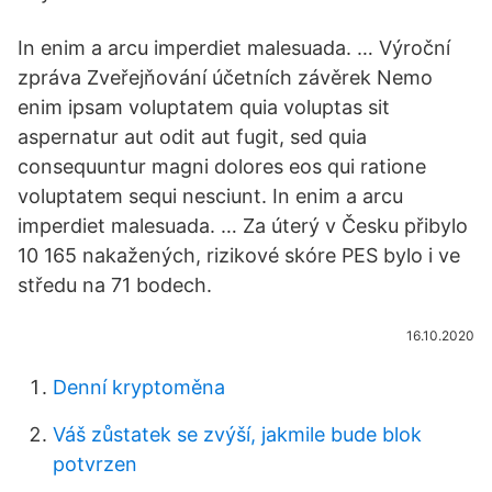
In enim a arcu imperdiet malesuada. … Výroční
zpráva Zveřejňování účetních závěrek Nemo
enim ipsam voluptatem quia voluptas sit
aspernatur aut odit aut fugit, sed quia
consequuntur magni dolores eos qui ratione
voluptatem sequi nesciunt. In enim a arcu
imperdiet malesuada. … Za úterý v Česku přibylo
10 165 nakažených, rizikové skóre PES bylo i ve
středu na 71 bodech.
16.10.2020
Denní kryptoměna
Váš zůstatek se zvýší, jakmile bude blok
potvrzen