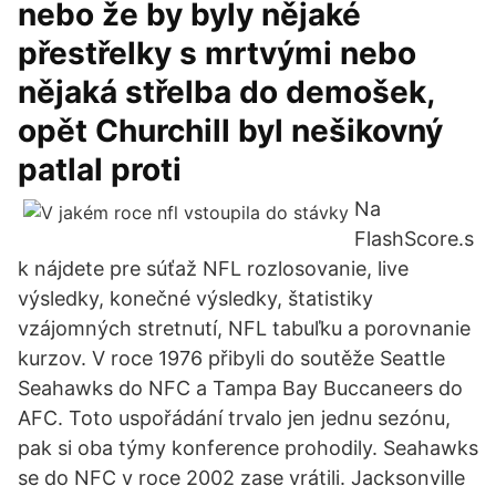
nebo že by byly nějaké
přestřelky s mrtvými nebo
nějaká střelba do demošek,
opět Churchill byl nešikovný
patlal proti
Na
FlashScore.s
k nájdete pre súťaž NFL rozlosovanie, live
výsledky, konečné výsledky, štatistiky
vzájomných stretnutí, NFL tabuľku a porovnanie
kurzov. V roce 1976 přibyli do soutěže Seattle
Seahawks do NFC a Tampa Bay Buccaneers do
AFC. Toto uspořádání trvalo jen jednu sezónu,
pak si oba týmy konference prohodily. Seahawks
se do NFC v roce 2002 zase vrátili. Jacksonville