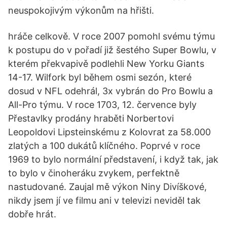
neuspokojivým výkonům na hřišti.
hráče celkově. V roce 2007 pomohl svému týmu
k postupu do v pořadí již šestého Super Bowlu, v
kterém překvapivě podlehli New Yorku Giants
14-17. Wilfork byl během osmi sezón, které
dosud v NFL odehrál, 3x vybrán do Pro Bowlu a
All-Pro týmu. V roce 1703, 12. července byly
Přestavlky prodány hraběti Norbertovi
Leopoldovi Lipsteinskému z Kolovrat za 58.000
zlatých a 100 dukátů klíčného. Poprvé v roce
1969 to bylo normální představení, i když tak, jak
to bylo v činoheráku zvykem, perfektně
nastudované. Zaujal mě výkon Niny Divíškové,
nikdy jsem jí ve filmu ani v televizi neviděl tak
dobře hrát.