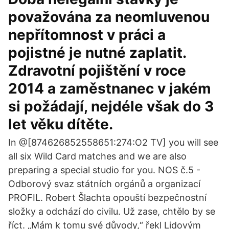
považována za neomluvenou
nepřítomnost v práci a
pojistné je nutné zaplatit.
Zdravotní pojištění v roce
2014 a zaměstnanec v jakém
si požádají, nejdéle však do 3
let věku dítěte.
In @[874626852558651:274:O2 TV] you will see
all six Wild Card matches and we are also
preparing a special studio for you. NOS č.5 -
Odborový svaz státních orgánů a organizací
PROFIL. Robert Šlachta opouští bezpečnostní
složky a odchází do civilu. Už zase, chtělo by se
říct. „Mám k tomu své důvody,“ řekl Lidovým