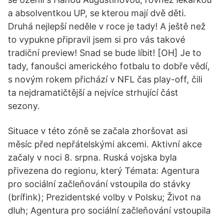
a absolventkou UP, se kterou mají dvě děti.
Druhá nejlepší neděle v roce je tady! A ještě než
to vypukne připravil jsem si pro vás takové
tradiční preview! Snad se bude líbit! [OH] Je to
tady, fanoušci amerického fotbalu to dobře vědí,
s novým rokem přichází v NFL čas play-off, čili
ta nejdramatičtější a nejvíce strhující část
sezony.
Situace v této zóně se začala zhoršovat asi
měsíc před nepřátelskými akcemi. Aktivní akce
začaly v noci 8. srpna. Ruská vojska byla
přivezena do regionu, který Témata: Agentura
pro sociální začleňování vstoupila do stávky
(brífink); Prezidentské volby v Polsku; Život na
dluh; Agentura pro sociální začleňování vstoupila