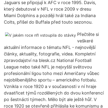
Jaguars se připojují k AFC v roce 1995. Davis,
který debutoval v NFL v roce 2009 v dresu
Miami Dolphins a později hrál také za Indiana
Colts, přišel do Buffala před touto sezonou.
Přečtěte si
veškeré
aktuální informace o tématu NFL - nejnovější
články, aktuality, fotografie, videa. Kompletní
zpravodajství na blesk.cz National Football
League nebo také NFL je nejvyšší světovou
profesionální ligou toho mezi Američany vůbec
nejoblíbenějšího sportu – amerického fotbalu.
Vznikla v roce 1920 a v současnosti v ní hraje
dvaatřicet týmů rozdělených do dvou konferencí
po šestnácti týmech. Mělo být ale ještě hůř. V
roce 1920 se otevřeně přihlásila ke komunismu a