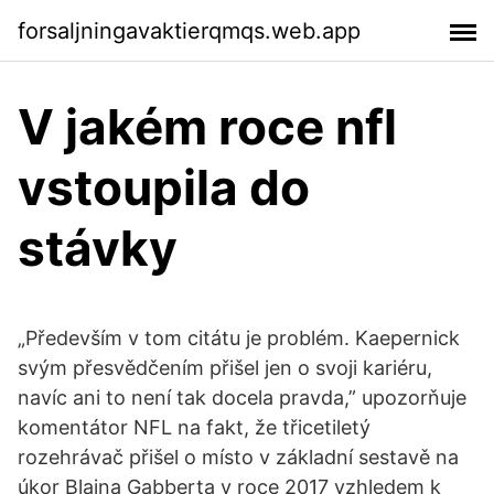
forsaljningavaktierqmqs.web.app
V jakém roce nfl
vstoupila do
stávky
„Především v tom citátu je problém. Kaepernick
svým přesvědčením přišel jen o svoji kariéru,
navíc ani to není tak docela pravda,” upozorňuje
komentátor NFL na fakt, že třicetiletý
rozehrávač přišel o místo v základní sestavě na
úkor Blaina Gabberta v roce 2017 vzhledem k