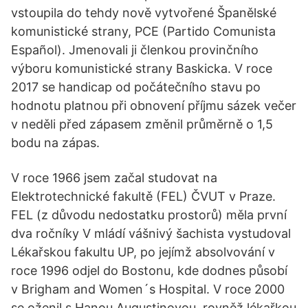
vstoupila do tehdy nově vytvořené Španělské
komunistické strany, PCE (Partido Comunista
Español). Jmenovali ji členkou provinčního
výboru komunistické strany Baskicka. V roce
2017 se handicap od počátečního stavu po
hodnotu platnou při obnovení příjmu sázek večer
v neděli před zápasem změnil průměrně o 1,5
bodu na zápas.
V roce 1966 jsem začal studovat na
Elektrotechnické fakultě (FEL) ČVUT v Praze.
FEL (z důvodu nedostatku prostorů) měla první
dva ročníky V mládí vášnivý šachista vystudoval
Lékařskou fakultu UP, po jejímž absolvování v
roce 1996 odjel do Bostonu, kde dodnes působí
v Brigham and Women´s Hospital. V roce 2000
se oženil s Hanou Augustinovou, rovněž lékařkou