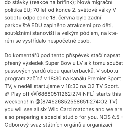
do stávky (reakce na brífink); Nová migrační
politika EU; 70 let od konce 2. světové války V
sobotu odpoledne 18. června bylo zadní
parkoviště EDU zaplněno atrakcemi pro děti,
soutěžními stanovišti a velkým pódiem, na kte-
rém se vystřídalo nespočetně osob.
Do komentářů pod tento příspěvek stačí napsat
přesný výsledek Super Bowlu LV a k tomu součet
passových yardů obou quarterbacků. V sobotu
program začíná v 18:30 na kanálu Premier Sport
TV, v neděli startujeme v 18:30 na O2 TV Sport.
🏈 Play off @[68680511262:274:NFL] starts this
weekend! In @[874626852558651:274:O2 TV]
you will see all six Wild Card matches and we are
also preparing a special studio for you. NOS č.5 -
Odborový svaz státních orgánů a organizací