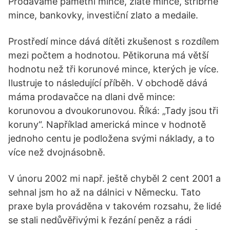
Prodáváme pamětní mince, zlaté mince, stříbrné
mince, bankovky, investiční zlato a medaile.
Prostředí mince dává dítěti zkušenost s rozdílem
mezi počtem a hodnotou. Pětikoruna má větší
hodnotu než tři korunové mince, kterých je více.
Ilustruje to následující příběh. V obchodě dává
máma prodavačce na dlani dvě mince:
korunovou a dvoukorunovou. Říká: „Tady jsou tři
koruny“. Například americká mince v hodnotě
jednoho centu je podložena svými náklady, a to
více než dvojnásobně.
V únoru 2002 mi např. ještě chyběl 2 cent 2001 a
sehnal jsm ho až na dálnici v Německu. Tato
praxe byla prováděna v takovém rozsahu, že lidé
se stali nedůvěřivými k řezání peněz a rádi