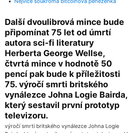
Nejvíce soukromá bitcoinová peněženka
Další dvoulibrová mince bude
připomínat 75 let od úmrtí
autora sci-fi literatury
Herberta George Wellse,
čtvrtá mince v hodnotě 50
pencí pak bude k příležitosti
75. výročí smrti britského
vynálezce Johna Logie Bairda,
který sestavil první prototyp
televizoru.
výročí smrti britského vynálezce Johna Logie