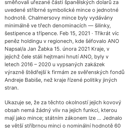
směňovali uřezané části španělských dolarů za
uvedené stříbrné symbolické mince o jednotné
hodnotě. Chalmersovy mince byly vydávány
minimálně ve třech denominacích — šilinky,
šestipence a třípence. Feb 15, 2021 · Třikrát víc
peněz holdingu v regionech, kde šéfovalo ANO
Napsal/a Jan Žabka 15. února 2021 Kraje, v
jejichž čele stáli hejtmani hnutí ANO, byly v
letech 2016 – 2020 u vypsaných zakázek
výrazně štědřejší k firmám ze svěřenských fondů
Andreje Babiše, než kraje řízené politiky jiných
stran.
Ukazuje se, že za těchto okolností jejich kovový
obsah nemá žádný vliv na jejich funkci, kterou
mají jako mince; státním zákonem lze … Jednalo
se větší stříbrnou minci o nominální hodnotě 60