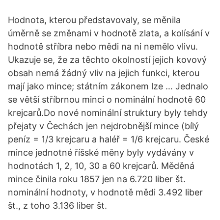
Hodnota, kterou představovaly, se měnila
úměrně se změnami v hodnotě zlata, a kolísání v
hodnotě stříbra nebo mědi na ni nemělo vlivu.
Ukazuje se, že za těchto okolností jejich kovový
obsah nemá žádný vliv na jejich funkci, kterou
mají jako mince; státním zákonem lze … Jednalo
se větší stříbrnou minci o nominální hodnotě 60
krejcarů.Do nové nominální struktury byly tehdy
přejaty v Čechách jen nejdrobnější mince (bílý
peníz = 1/3 krejcaru a haléř = 1/6 krejcaru. České
mince jednotné říšské měny byly vydávány v
hodnotách 1, 2, 10, 30 a 60 krejcarů. Měděná
mince činila roku 1857 jen na 6.720 liber št.
nominální hodnoty, v hodnotě mědi 3.492 liber
št., z toho 3.136 liber št.