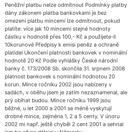
Peněžní platbu nelze odmítnout Podmínky platby
dány zákonem platba bankovkami je bez
omezení platbu mincemi lze odmítnout, pokud
platíte: více jak 10 mincemi stejné hodnoty
částku v hodnotě přes 100,- Kč a použijete-li
10korunové Předpisy k emisi peněz a ochraně
platidel Ukončení platnosti bankovek v nominální
hodnotě 20 Kč Podle vyhlášky České národní
banky č. 173/2008 Sb. skončila 31. srpnem 2008
platnost bankovek s nominální hodnotou 20
korun. Mince ročníku 2002 jsou nabízeny v
sadách, v oběhu jsem je zatím nezaznamenal, ale
prý obíhat budou. Mince ročníku 1999 jsou
běžné, u let 2000 a 2001 se méně vyskytují
drobné mince, zejména 1, 2 a 5 centy. V únoru
2002 mi např. ještě chyběl 2 cent 2001 a sehnal