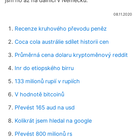
jsm ho až na dálnici v Německu.
08.11.2020
Recenze kruhového převodu peněz
Coca cola austrálie sdílet historii cen
Průměrná cena dolaru kryptoměnový reddit
Inr do etiopského birru
133 milionů rupií v rupiích
V hodnotě bitcoinů
Převést 165 aud na usd
Kolikrát jsem hledal na google
Převést 800 milionů rs