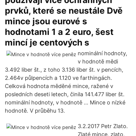
používají více ochranných
prvků, které se neustále Dvě
mince jsou eurové s
hodnotami 1 a 2 euro, šest
mincí je centových s
nominální hodnoty,
v hodnotě mědi
3.492 liber št., z toho 3.136 liber št. v pencích,
2.464v půlpencích a 1.120 ve farthingách.
Celková hodnota měděné mince, ražené v
posledních deseti letech, činila 141.477 liber št.
nominální hodnoty, v hodnotě … Mince o nízké
hodnotě. V průběhu 13.
3.2.2017 Petr Zlato.
Zlaté mince, zlato,