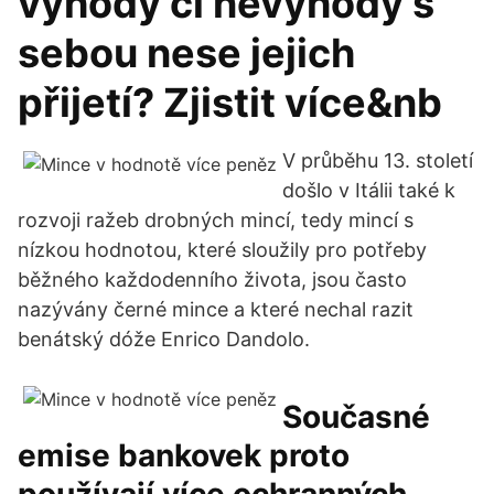
výhody či nevýhody s
sebou nese jejich
přijetí? Zjistit více&nb
V průběhu 13. století
došlo v Itálii také k
rozvoji ražeb drobných mincí, tedy mincí s
nízkou hodnotou, které sloužily pro potřeby
běžného každodenního života, jsou často
nazývány černé mince a které nechal razit
benátský dóže Enrico Dandolo.
Současné
emise bankovek proto