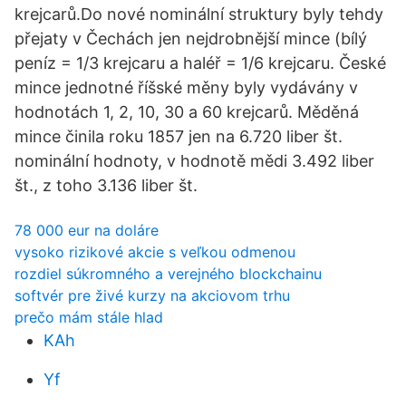
krejcarů.Do nové nominální struktury byly tehdy
přejaty v Čechách jen nejdrobnější mince (bílý
peníz = 1/3 krejcaru a haléř = 1/6 krejcaru. České
mince jednotné říšské měny byly vydávány v
hodnotách 1, 2, 10, 30 a 60 krejcarů. Měděná
mince činila roku 1857 jen na 6.720 liber št.
nominální hodnoty, v hodnotě mědi 3.492 liber
št., z toho 3.136 liber št.
78 000 eur na doláre
vysoko rizikové akcie s veľkou odmenou
rozdiel súkromného a verejného blockchainu
softvér pre živé kurzy na akciovom trhu
prečo mám stále hlad
KAh
Yf