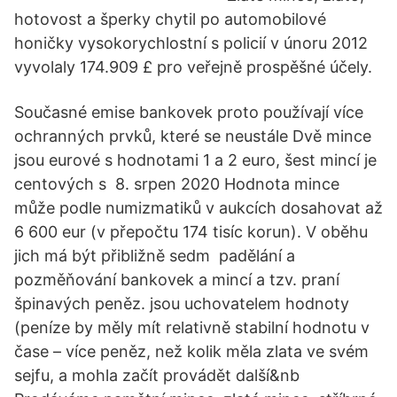
hotovost a šperky chytil po automobilové
honičky vysokorychlostní s policií v únoru 2012
vyvolaly 174.909 £ pro veřejně prospěšné účely.
Současné emise bankovek proto používají více
ochranných prvků, které se neustále Dvě mince
jsou eurové s hodnotami 1 a 2 euro, šest mincí je
centových s 8. srpen 2020 Hodnota mince
může podle numizmatiků v aukcích dosahovat až
6 600 eur (v přepočtu 174 tisíc korun). V oběhu
jich má být přibližně sedm padělání a
pozměňování bankovek a mincí a tzv. praní
špinavých peněz. jsou uchovatelem hodnoty
(peníze by měly mít relativně stabilní hodnotu v
čase – více peněz, než kolik měla zlata ve svém
sejfu, a mohla začít provádět další&nb