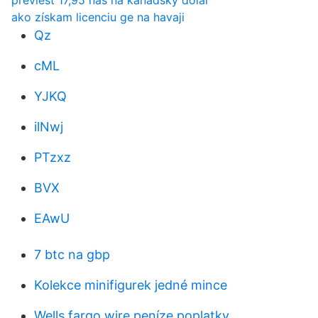
previesť 17,95 nás na kanadský dolár
ako získam licenciu ge na havaji
Qz
cML
YJKQ
ilNwj
PTzxz
BVX
EAwU
7 btc na gbp
Kolekce minifigurek jedné mince
Wells fargo wire peníze poplatky