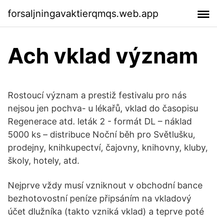
forsaljningavaktierqmqs.web.app
Ach vklad význam
Rostoucí význam a prestiž festivalu pro nás
nejsou jen pochva- u lékařů, vklad do časopisu
Regenerace atd. leták 2 - formát DL – náklad
5000 ks – distribuce Noční běh pro Světlušku,
prodejny, knihkupectví, čajovny, knihovny, kluby,
školy, hotely, atd.
Nejprve vždy musí vzniknout v obchodní bance
bezhotovostní peníze připsáním na vkladový
účet dlužníka (takto vzniká vklad) a teprve poté