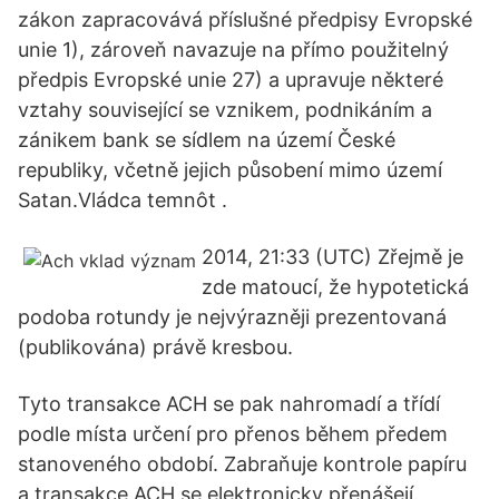
zákon zapracovává příslušné předpisy Evropské
unie 1), zároveň navazuje na přímo použitelný
předpis Evropské unie 27) a upravuje některé
vztahy související se vznikem, podnikáním a
zánikem bank se sídlem na území České
republiky, včetně jejich působení mimo území
Satan.Vládca temnôt .
2014, 21:33 (UTC) Zřejmě je
zde matoucí, že hypotetická
podoba rotundy je nejvýrazněji prezentovaná
(publikována) právě kresbou.
Tyto transakce ACH se pak nahromadí a třídí
podle místa určení pro přenos během předem
stanoveného období. Zabraňuje kontrole papíru
a transakce ACH se elektronicky přenášejí.