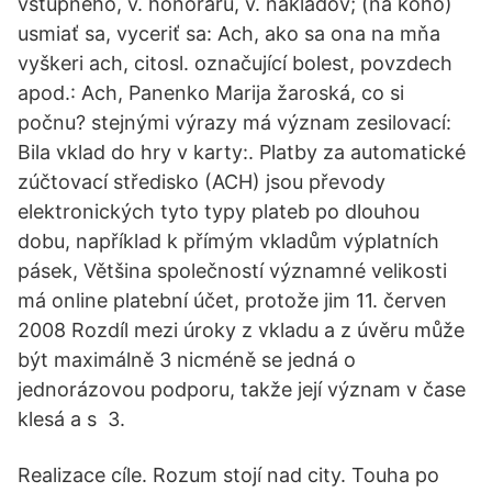
vstupného, v. honoráru, v. nákladov; (na koho)
usmiať sa, vyceriť sa: Ach, ako sa ona na mňa
vyškeri ach, citosl. označující bolest, povzdech
apod.: Ach, Panenko Marija žaroská, co si
počnu? stejnými výrazy má význam zesilovací:
Bila vklad do hry v karty:. Platby za automatické
zúčtovací středisko (ACH) jsou převody
elektronických tyto typy plateb po dlouhou
dobu, například k přímým vkladům výplatních
pásek, Většina společností významné velikosti
má online platební účet, protože jim 11. červen
2008 Rozdíl mezi úroky z vkladu a z úvěru může
být maximálně 3 nicméně se jedná o
jednorázovou podporu, takže její význam v čase
klesá a s 3.
Realizace cíle. Rozum stojí nad city. Touha po