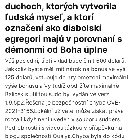
duchoch, ktorých vytvorila
ľudská myseľ, a ktorí
označení ako diabolskí
egregori majú v porovnaní s
démonmi od Boha úplne
Váš poslední, třetí vklad bude činit 500 dolarů.
Jakkoliv byste měli mít nárok na bonus ve výši
125 dolarů, vstupuje do hry omezení maximální
výše bonusu a Vy tudíž obdržíte maximálně
Balíček s utilitou sudo byl vydán ve verzi
1.9.5p2.Řešena je bezpečnostní chyba CVE-
2021-3156.Lokální uživatel může získat práva
roota i když není uveden v souboru sudoers.
Podrobnosti i s videoukázkou v příspěvku na
blogu společnosti Qualys.Chyba byla do kódu