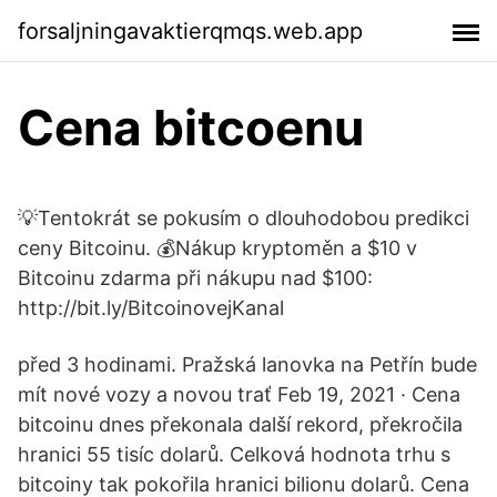
forsaljningavaktierqmqs.web.app
Cena bitcoenu
💡Tentokrát se pokusím o dlouhodobou predikci
ceny Bitcoinu. 💰Nákup kryptoměn a $10 v
Bitcoinu zdarma při nákupu nad $100:
http://bit.ly/BitcoinovejKanal
před 3 hodinami. Pražská lanovka na Petřín bude
mít nové vozy a novou trať Feb 19, 2021 · Cena
bitcoinu dnes překonala další rekord, překročila
hranici 55 tisíc dolarů. Celková hodnota trhu s
bitcoiny tak pokořila hranici bilionu dolarů. Cena