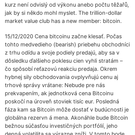
kurz není odvislý od výkonu anebo počtu těžařů,
jak by si někdo mohl myslet. The trillion-dollar
market value club has a new member: bitcoin.
15/12/2020 Cena bitcoinu začne klesať. Počas
tohto medvedieho (bearish) priebehu obchodníci
z trhu odídu a svoje podiely predajú, aby sa v
dôsledku ďalšieho poklesu cien vyhli stratám –
čo spôsobí reťazovú reakciu predaja. Okrem
hybnej sily obchodovania ovplyvňujú cenu aj
trhové správy vrátane: Nebude pre nás
prekvapením, ak jednotková cena Bitcoinu
poskočí na úroveň stoviek tisíc eur. Posledná
fáza kam sa Bitcoin môže dostať v budúcnosti je
globálna rezervn á mena. Akonáhle bude Bitcoin
bežnou súčasťou investičných portfólií, jeho
denná volatilita sa výrazne zníži. V tomto bode