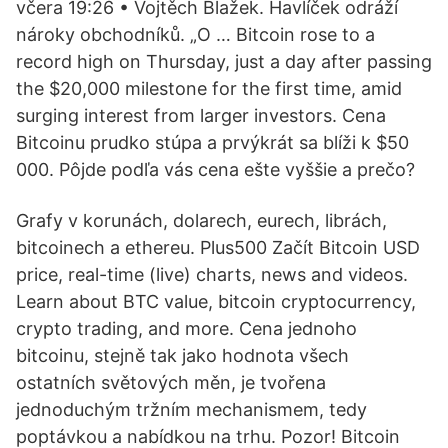
včera 19:26 • Vojtěch Blažek. Havlíček odráží
nároky obchodníků. „O … Bitcoin rose to a
record high on Thursday, just a day after passing
the $20,000 milestone for the first time, amid
surging interest from larger investors. Cena
Bitcoinu prudko stúpa a prvýkrát sa blíži k $50
000. Pôjde podľa vás cena ešte vyššie a prečo?
Grafy v korunách, dolarech, eurech, librách,
bitcoinech a ethereu. Plus500 Začít Bitcoin USD
price, real-time (live) charts, news and videos.
Learn about BTC value, bitcoin cryptocurrency,
crypto trading, and more. Cena jednoho
bitcoinu, stejně tak jako hodnota všech
ostatních světových měn, je tvořena
jednoduchým tržním mechanismem, tedy
poptávkou a nabídkou na trhu. Pozor! Bitcoin