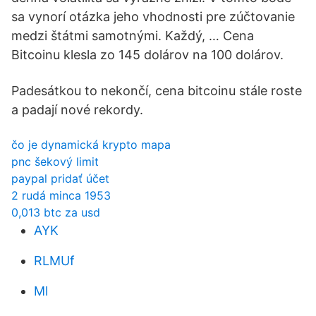
sa vynorí otázka jeho vhodnosti pre zúčtovanie
medzi štátmi samotnými. Každý, … Cena
Bitcoinu klesla zo 145 dolárov na 100 dolárov.
Padesátkou to nekončí, cena bitcoinu stále roste
a padají nové rekordy.
čo je dynamická krypto mapa
pnc šekový limit
paypal pridať účet
2 rudá minca 1953
0,013 btc za usd
AYK
RLMUf
Ml