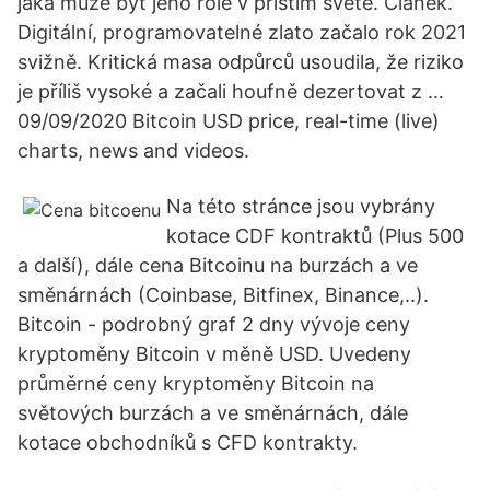
jaká může být jeho role v příštím světě. Článek.
Digitální, programovatelné zlato začalo rok 2021
svižně. Kritická masa odpůrců usoudila, že riziko
je příliš vysoké a začali houfně dezertovat z …
09/09/2020 Bitcoin USD price, real-time (live)
charts, news and videos.
Na této stránce jsou vybrány
kotace CDF kontraktů (Plus 500
a další), dále cena Bitcoinu na burzách a ve
směnárnách (Coinbase, Bitfinex, Binance,..).
Bitcoin - podrobný graf 2 dny vývoje ceny
kryptoměny Bitcoin v měně USD. Uvedeny
průměrné ceny kryptoměny Bitcoin na
světových burzách a ve směnárnách, dále
kotace obchodníků s CFD kontrakty.