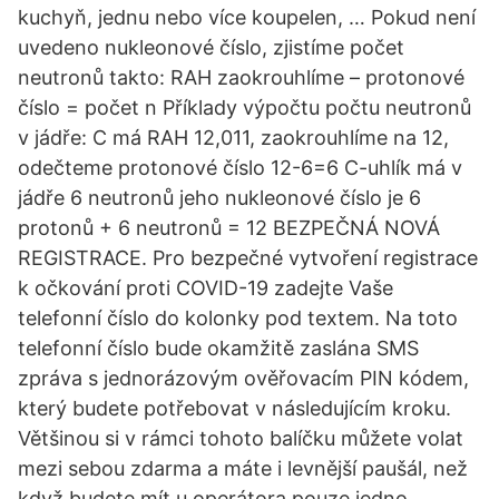
kuchyň, jednu nebo více koupelen, … Pokud není
uvedeno nukleonové číslo, zjistíme počet
neutronů takto: RAH zaokrouhlíme – protonové
číslo = počet n Příklady výpočtu počtu neutronů
v jádře: C má RAH 12,011, zaokrouhlíme na 12,
odečteme protonové číslo 12-6=6 C-uhlík má v
jádře 6 neutronů jeho nukleonové číslo je 6
protonů + 6 neutronů = 12 BEZPEČNÁ NOVÁ
REGISTRACE. Pro bezpečné vytvoření registrace
k očkování proti COVID-19 zadejte Vaše
telefonní číslo do kolonky pod textem. Na toto
telefonní číslo bude okamžitě zaslána SMS
zpráva s jednorázovým ověřovacím PIN kódem,
který budete potřebovat v následujícím kroku.
Většinou si v rámci tohoto balíčku můžete volat
mezi sebou zdarma a máte i levnější paušál, než
když budete mít u operátora pouze jedno