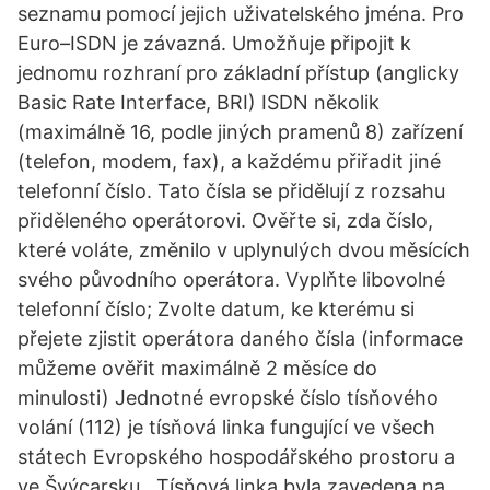
seznamu pomocí jejich uživatelského jména. Pro
Euro–ISDN je závazná. Umožňuje připojit k
jednomu rozhraní pro základní přístup (anglicky
Basic Rate Interface, BRI) ISDN několik
(maximálně 16, podle jiných pramenů 8) zařízení
(telefon, modem, fax), a každému přiřadit jiné
telefonní číslo. Tato čísla se přidělují z rozsahu
přiděleného operátorovi. Ověřte si, zda číslo,
které voláte, změnilo v uplynulých dvou měsících
svého původního operátora. Vyplňte libovolné
telefonní číslo; Zvolte datum, ke kterému si
přejete zjistit operátora daného čísla (informace
můžeme ověřit maximálně 2 měsíce do
minulosti) Jednotné evropské číslo tísňového
volání (112) je tísňová linka fungující ve všech
státech Evropského hospodářského prostoru a
ve Švýcarsku.. Tísňová linka byla zavedena na