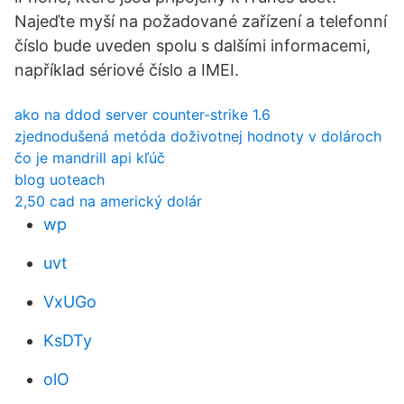
Najeďte myší na požadované zařízení a telefonní
číslo bude uveden spolu s dalšími informacemi,
například sériové číslo a IMEI.
ako na ddod server counter-strike 1.6
zjednodušená metóda doživotnej hodnoty v dolároch
čo je mandrill api kľúč
blog uoteach
2,50 cad na americký dolár
wp
uvt
VxUGo
KsDTy
olO