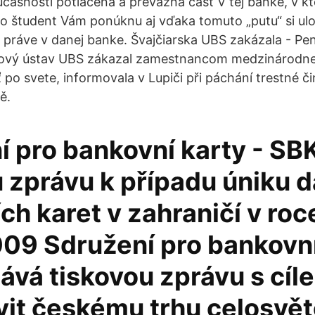
učasnosti potlačena a převážná část V tej banke, v k
o študent Vám ponúknu aj vďaka tomuto „putu“ si ulo
 práve v danej banke. Švajčiarska UBS zakázala - Pe
kový ústav UBS zákazal zamestnancom medzinárodnej 
po svete, informovala v Lupiči při páchání trestné či
ě.
í pro bankovní karty - SB
 zprávu k případu úniku d
ch karet v zahraničí v ro
009 Sdružení pro bankovní
ává tiskovou zprávu s cíl
vit českému trhu celosvě