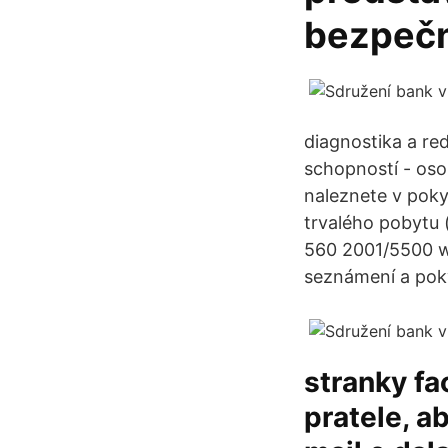
bezpečn
diagnostika a re
schopností - oso
naleznete v poky
trvalého pobytu 
560 2001/5500 w
seznámení a pok
stranky f
pratele, a