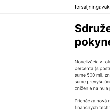
forsaljningava
Sdruže
pokyn
Novelizácia v ro
percenta (s post
sume 500 mil. zní
sume prevyšujúce
zníženie na nula
Prichádza nová r
finančných techn