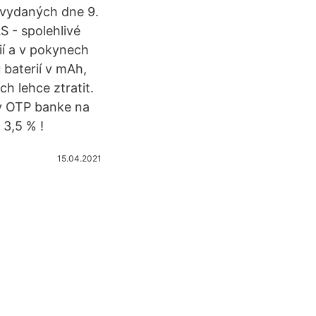
 vydaných dne 9.
 - spolehlivé
ií a v pokynech
 baterií v mAh,
h lehce ztratit.
 v OTP banke na
 3,5 % !
15.04.2021