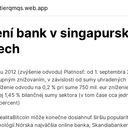
ktierqmqs.web.app
ní bank v singapurs
ech
ku 2012 (zvýšenie odvodu) Platnosť: od 1. septembra
upným znižovaním, v závislosti od sumy uhradených 
ženie odvodu na 0,2 % pri sume 750 mil. eur zníženie
j 1,45 % bilančnej sumy sektora (v tom čase cca jedn
 percent)
ealitaBitcoin môže konečne dosiahnuť širšiu populari
ológií.Nórska najväčšia online banka, Skandiabanke