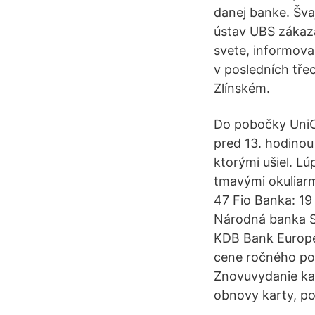
danej banke. Šva
ústav UBS zákaz
svete, informova
v posledních tře
Zlínském.
Do pobočky UniCr
pred 13. hodinou
ktorými ušiel. Lú
tmavými okuliarm
47 Fio Banka: 19
Národná banka Sl
KDB Bank Europe 
cene ročného pop
Znovuvydanie kar
obnovy karty, po