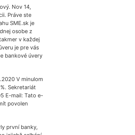
lový. Nov 14,
ii. Práve ste
ahu SME.sk je
ednej osobe z
takmer v každej
úveru je pre vás
pre bankové úvery
1.2020 V minulom
 %. Sekretariát
5 E-mail: Tato e-
mít povolen
ly první banky,