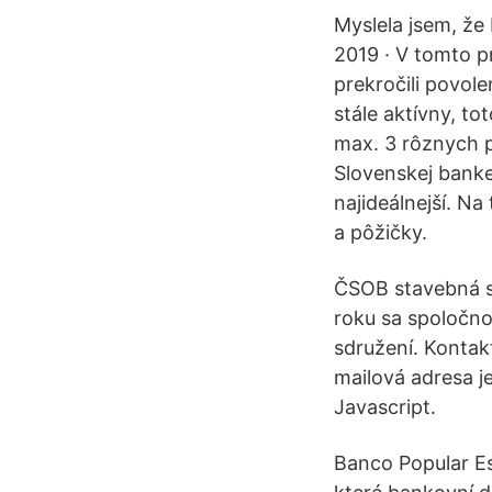
Myslela jsem, že
2019 · V tomto p
prekročili povol
stále aktívny, t
max. 3 rôznych p
Slovenskej banke
najideálnejší. N
a pôžičky.
ČSOB stavebná s
roku sa spoločnos
sdružení. Kontak
mailová adresa j
Javascript.
Banco Popular Es