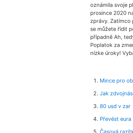
oznámila svoje 
prosince 2020 n
zprávy. Zatímco 
se můžete řídit 
případně Ah, tedy
Poplatok za zmen
nízke úroky! Vyb
Mince pro o
Jak zdvojnáso
80 usd v zar
Převést eura 
Časová razít