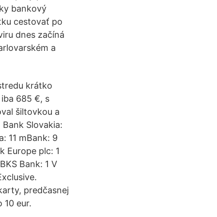
sky bankový
tku cestovať po
iru dnes začíná
Karlovarském a
stredu krátko
iba 685 €, s
val šiltovkou a
 Bank Slovakia:
a: 11 mBank: 9
 Europe plc: 1
 BKS Bank: 1 V
xclusive.
karty, predčasnej
 10 eur.