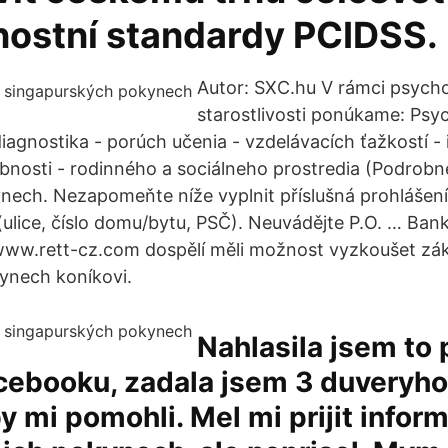
ostní standardy PCIDSS.
Autor: SXC.hu V rámci psycho
starostlivosti ponúkame: Psy
diagnostika - porúch učenia - vzdelávacích ťažkostí -
bnosti - rodinného a sociálneho prostredia (Podrob
nech. Nezapomeňte níže vyplnit příslušná prohlášení
(ulice, číslo domu/bytu, PSČ). Neuvádějte P.O. … Bank
ww.rett-cz.com dospělí měli možnost vyzkoušet zák
ynech koníkovi.
Nahlasila jsem to 
acebooku, zadala jsem 3 duveryh
by mi pomohli. Mel mi prijit infor