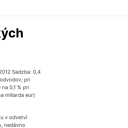
kých
 2012 Sadzba: 0,4
odvodov; pri
 na 0,1 % pri
a miliarda eur)
tu v odvetví
n, nedávno