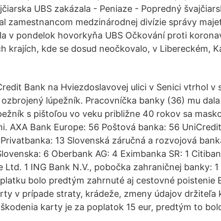
jčiarska UBS zakázala - Peniaze - Popredný švajčiar
al zamestnancom medzinárodnej divízie správy maje
la v pondelok hovorkyňa UBS Očkování proti koronav
ch krajích, kde se dosud neočkovalo, v Libereckém, 
edit Bank na Hviezdoslavovej ulici v Senici vtrhol v 
 ozbrojený lúpežník. Pracovníčka banky (36) mu dala 
pežník s pištoľou vo veku približne 40 rokov sa masko
i. AXA Bank Europe: 56 Poštová banka: 56 UniCredit
 Privatbanka: 13 Slovenská záručná a rozvojová bank
ovenska: 6 Oberbank AG: 4 Eximbanka SR: 1 Citibank
Ltd. 1 ING Bank N.V., pobočka zahraničnej banky: 1
latku bolo predtým zahrnuté aj cestovné poistenie E
ty v prípade straty, krádeže, zmeny údajov držiteľa 
škodenia karty je za poplatok 15 eur, predtým to bolo