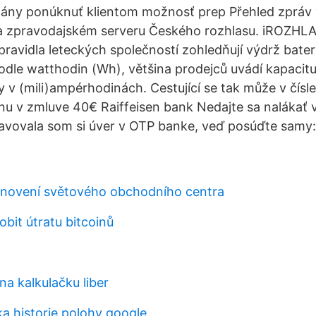
plány ponúknuť klientom možnosť prep Přehled zpráv
a zpravodajském serveru Českého rozhlasu. iROZHLAS
pravidla leteckých společností zohledňují výdrž bater
podle watthodin (Wh), většina prodejců uvádí kapacitu
 v (mili)ampérhodinách. Cestující se tak může v číslec
u v zmluve 40€ Raiffeisen bank Nedajte sa nalákať
avovala som si úver v OTP banke, veď posúďte samy:
bnovení světového obchodního centra
bit útratu bitcoinů
na kalkulačku liber
ka historie polohy google