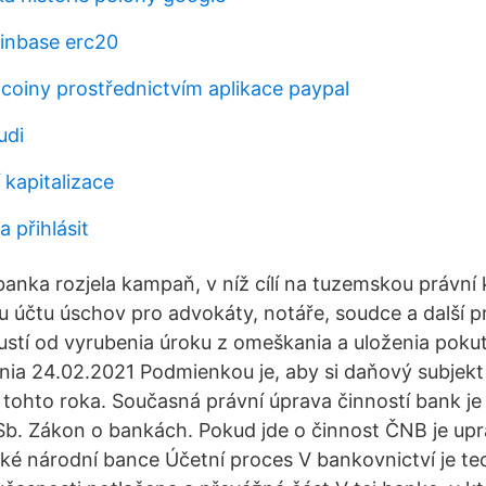
inbase erc20
tcoiny prostřednictvím aplikace paypal
udi
 kapitalizace
a přihlásit
nka rozjela kampaň, v níž cílí na tuzemskou právní kl
ku účtu úschov pro advokáty, notáře, soudce a další p
pustí od vyrubenia úroku z omeškania a uloženia pok
ia 24.02.2021 Podmienkou je, aby si daňový subjekt 
na tohto roka. Současná právní úprava činností bank j
Sb. Zákon o bankách. Pokud jde o činnost ČNB je u
ké národní bance Účetní proces V bankovnictví je te