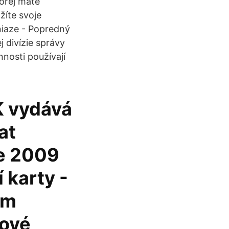
torej máte
žíte svoje
niaze - Popredný
divízie správy
nnosti používají
K vydává
at
ce 2009
 karty -
em
tové