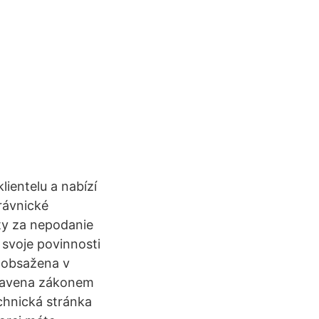
ientelu a nabízí
rávnické
uty za nepodanie
svoje povinnosti
e obsažena v
pravena zákonem
chnická stránka