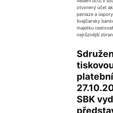
vedení účtu v so
otvorený účet ak
peniaze a úspory
švajčiarsky ban
majetku cestovať 
nejrůznější zbran
Sdružen
tiskovou
platební
27.10.2
SBK vyd
předsta