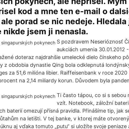
sich pokynech, ale neprisel. Mym
isel kod a mne ten e-mail o dals
ale porad se nic nedeje. Hledal
e nikde jsem ji nenasla.
S pozdravem Neserióznosť Č
aukciách umenia 30.01.2012 -
ažené doteraz najdrahšie umelecké dielo čínskeho p
zy z obdobia dynastie Qing bola odklepnutá londýn
 za 51,6 milióna libier. Raiffeisenbank v roce 2020 k
rocent na 2,14 miliardy korun. Důvodem byla pandem
Ti často tápou, co si s sebou
vzít. Notebook, záložní bater
ch baterií omezují přísná pravidla. Přinášíme tip, jak 
ůtahům na letišti. V tej banke, v ktorej máte otvoren
knu aj vďaka tomuto „putu“ si uložíte svoje peniaze 