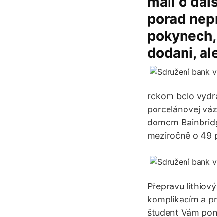
mail o dal
porad nepr
pokynech, 
dodani, al
rokom bolo vydr
porcelánovej vá
domom Bainbridges
meziročně o 49 p
Přepravu lithiový
komplikacím a pr
študent Vám ponú