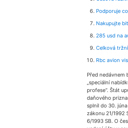
Podporuje co
Nakupujte bi
285 usd na a
Celková tržní
Rbc avion vis
Před nedávnem ba
„speciální nabíd
profese“. Štát u
daňového priznan
splnil do 30. jú
zákonu 21/1992 
6/1993 SB. O čes