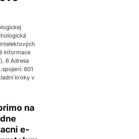
logickej
chologická
 intelektových
né informace
). 6 Adresa
.spojení: 601
ladní kroky v
primo na
odne
macni e-