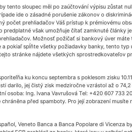
 by tento sloupec měl po zaúčtování výpisu zůstat nu
rípade ide o zásadné porušenie zákonov o diskriminác
ený počet prehliadačov Váš prístup k prémiovému obs
oto predplatné však umožňuje čítať zamknuté články j
rehliadačov. Možnosť požičať si bankový úver máte 
 a pokiaľ spĺňte všetky požiadavky banky, tento typ 
a tejto stránke nájdete všetkých sprostredkovateľov 
poriteľňa ku koncu septembra s poklesom zisku 10.1
ti darilo, jej čistý zisk medziročne vzrástol až o 74,2
tní osoba: Ing. Ivana Vavrušová Tel: +420 607 733 20
e chráněna před spamboty. Pro její zobrazení musíte 
pañol, Veneto Banca a Banca Popolare di Vicenza by