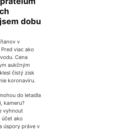
 pratelum
ich
a jsem dobu
íňanov v
 Pred viac ako
ôvodu. Cena
skym aukčným
lesl čistý zisk
ie koronaviru.
 mohou do letadla
ii, kameru?
se vyhnout
ý účet ako
a úspory práve v