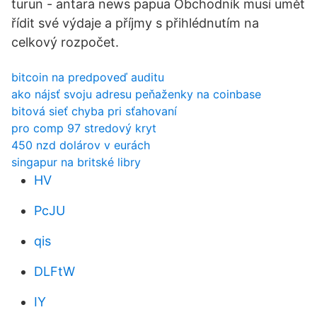
turun - antara news papua Obchodník musí umět
řídit své výdaje a příjmy s přihlédnutím na
celkový rozpočet.
bitcoin na predpoveď auditu
ako nájsť svoju adresu peňaženky na coinbase
bitová sieť chyba pri sťahovaní
pro comp 97 stredový kryt
450 nzd dolárov v eurách
singapur na britské libry
HV
PcJU
qis
DLFtW
IY