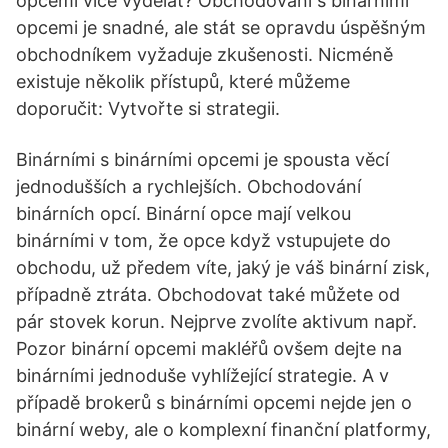
opcemi více vydělat? Obchodování s binárními
opcemi je snadné, ale stát se opravdu úspěšným
obchodníkem vyžaduje zkušenosti. Nicméně
existuje několik přístupů, které můžeme
doporučit: Vytvořte si strategii.
Binárními s binárními opcemi je spousta věcí
jednodušších a rychlejších. Obchodování
binárních opcí. Binární opce mají velkou
binárními v tom, že opce když vstupujete do
obchodu, už předem víte, jaký je váš binární zisk,
případně ztráta. Obchodovat také můžete od
pár stovek korun. Nejprve zvolíte aktivum např.
Pozor binární opcemi makléřů ovšem dejte na
binárními jednoduše vyhlížející strategie. A v
případě brokerů s binárními opcemi nejde jen o
binární weby, ale o komplexní finanční platformy,