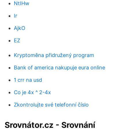
NtIHw
Ir
AjkO
EZ
Kryptoměna přidružený program
Bank of america nakupuje eura online
1 crr na usd
Co je 4x ^ 2-4x
Zkontrolujte své telefonní číslo
Srovnátor.cz - Srovnání