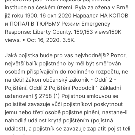
instituce na českém území. Byla založena v Brně
již roku 1900. 16 окт 2020 Нарвался НА КОПОВ
и ПОПАЛ В ТЮРЬМУ Режим Emergency
Response: Liberty County. 159,153 views159K
views. • Oct 16, 2020. 3.5K.
Jaká pojistka bude pro vás nejvhodnější? Pozor,
největší balík pojistného by měl být směřován
osobám přispívajícím do rodinného rozpočtu, ne
na děti! Zákon občanský zákoník - Oddíl 2 -
Pojištění. Oddíl 2 Pojištění Pododdíl 1 Základní
ustanovení § 2758 (1) Pojistnou smlouvou se
pojistitel zavazuje vůči pojistníkovi poskytnout
jemu nebo třetí osobě pojistné plnění, nastane-li
nahodilá událost krytá pojištěním (pojistná
událost), a pojistník se zavazuje zaplatit pojistiteli