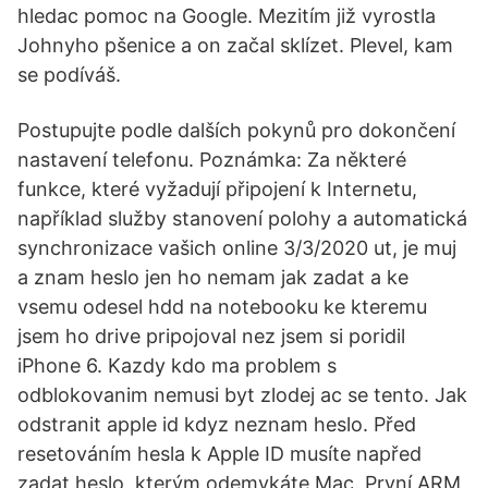
hledac pomoc na Google. Mezitím již vyrostla
Johnyho pšenice a on začal sklízet. Plevel, kam
se podíváš.
Postupujte podle dalších pokynů pro dokončení
nastavení telefonu. Poznámka: Za některé
funkce, které vyžadují připojení k Internetu,
například služby stanovení polohy a automatická
synchronizace vašich online 3/3/2020 ut, je muj
a znam heslo jen ho nemam jak zadat a ke
vsemu odesel hdd na notebooku ke kteremu
jsem ho drive pripojoval nez jsem si poridil
iPhone 6. Kazdy kdo ma problem s
odblokovanim nemusi byt zlodej ac se tento. Jak
odstranit apple id kdyz neznam heslo. Před
resetováním hesla k Apple ID musíte napřed
zadat heslo, kterým odemykáte Mac. První ARM