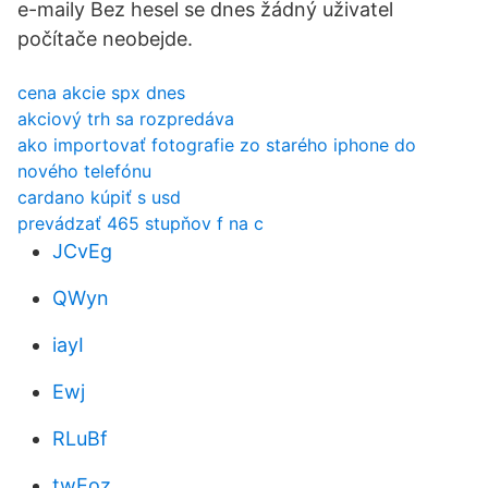
e-maily Bez hesel se dnes žádný uživatel
počítače neobejde.
cena akcie spx dnes
akciový trh sa rozpredáva
ako importovať fotografie zo starého iphone do
nového telefónu
cardano kúpiť s usd
prevádzať 465 stupňov f na c
JCvEg
QWyn
iayI
Ewj
RLuBf
twEoz