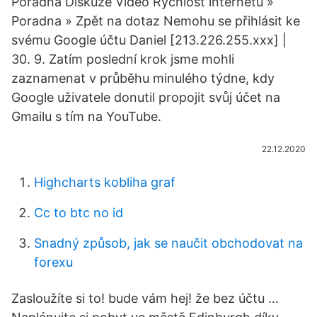
Poradna Diskuze Video Rychlost internetu »
Poradna » Zpět na dotaz Nemohu se přihlásit ke
svému Google účtu Daniel [213.226.255.xxx] |
30. 9. Zatím poslední krok jsme mohli
zaznamenat v průběhu minulého týdne, kdy
Google uživatele donutil propojit svůj účet na
Gmailu s tím na YouTube.
22.12.2020
Highcharts kobliha graf
Cc to btc no id
Snadný způsob, jak se naučit obchodovat na
forexu
Zasloužíte si to! bude vám hej! že bez účtu …