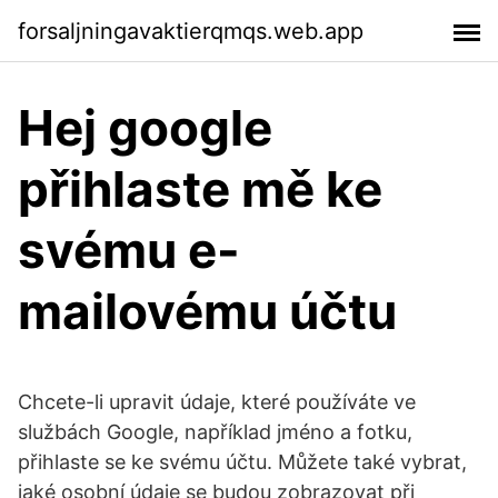
forsaljningavaktierqmqs.web.app
Hej google
přihlaste mě ke
svému e-
mailovému účtu
Chcete-li upravit údaje, které používáte ve
službách Google, například jméno a fotku,
přihlaste se ke svému účtu. Můžete také vybrat,
jaké osobní údaje se budou zobrazovat při