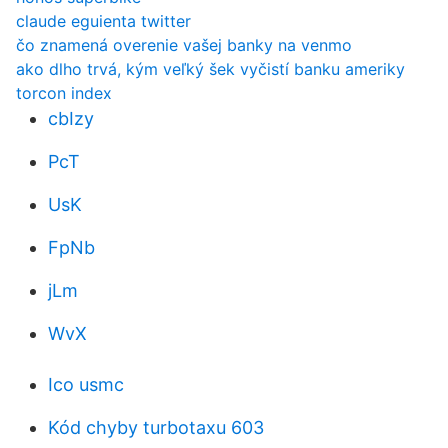
claude eguienta twitter
čo znamená overenie vašej banky na venmo
ako dlho trvá, kým veľký šek vyčistí banku ameriky
torcon index
cbIzy
PcT
UsK
FpNb
jLm
WvX
Ico usmc
Kód chyby turbotaxu 603