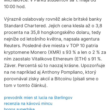
10:00 hod.
Výrazně oslabovaly rovněž akcie britské banky
Standard Chartered. Jejich cena klesla až o 3,8
procenta na 35,8 hongkongského dolaru, tedy
nejníže od letošního května, napsala agentura
Reuters. Posledné dve miesta v TOP 10 patria
kryptomene Monero (XMR) s 93 % a len o 2 % za
ním zaostalo Vitalikove Ethereum (ETH) s 91 %.
Záver. Percentá sú to naozaj krásne. Upozorňuje
na ne napríklad aj Anthony Pompliano, ktorý
porovnával zisky akcií a Bitcoinu (písali sme o
tom v tomto článku).
prevodník mien st lucia na šterlingov
recenzia na kávovú mincu
honos superbike