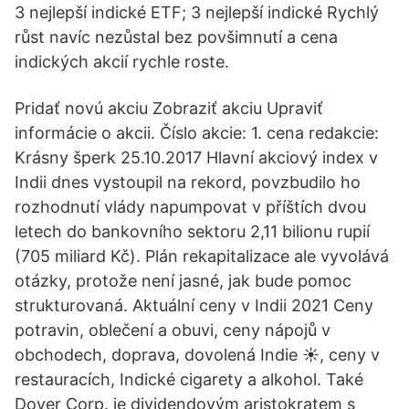
3 nejlepší indické ETF; 3 nejlepší indické Rychlý
růst navíc nezůstal bez povšimnutí a cena
indických akcií rychle roste.
Pridať novú akciu Zobraziť akciu Upraviť
informácie o akcii. Číslo akcie: 1. cena redakcie:
Krásny šperk 25.10.2017 Hlavní akciový index v
Indii dnes vystoupil na rekord, povzbudilo ho
rozhodnutí vlády napumpovat v příštích dvou
letech do bankovního sektoru 2,11 bilionu rupií
(705 miliard Kč). Plán rekapitalizace ale vyvolává
otázky, protože není jasné, jak bude pomoc
strukturovaná. Aktuální ceny v Indii 2021 Ceny
potravin, oblečení a obuvi, ceny nápojů v
obchodech, doprava, dovolená Indie ☀️, ceny v
restauracích, Indické cigarety a alkohol. Také
Dover Corp. je dividendovým aristokratem s