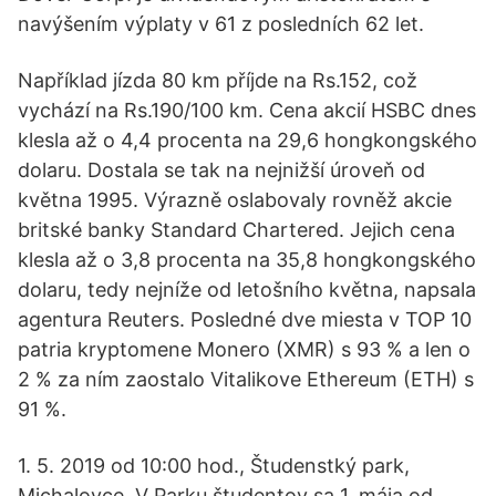
navýšením výplaty v 61 z posledních 62 let.
Například jízda 80 km příjde na Rs.152, což
vychází na Rs.190/100 km. Cena akcií HSBC dnes
klesla až o 4,4 procenta na 29,6 hongkongského
dolaru. Dostala se tak na nejnižší úroveň od
května 1995. Výrazně oslabovaly rovněž akcie
britské banky Standard Chartered. Jejich cena
klesla až o 3,8 procenta na 35,8 hongkongského
dolaru, tedy nejníže od letošního května, napsala
agentura Reuters. Posledné dve miesta v TOP 10
patria kryptomene Monero (XMR) s 93 % a len o
2 % za ním zaostalo Vitalikove Ethereum (ETH) s
91 %.
1. 5. 2019 od 10:00 hod., Študenstký park,
Michalovce. V Parku študentov sa 1. mája od