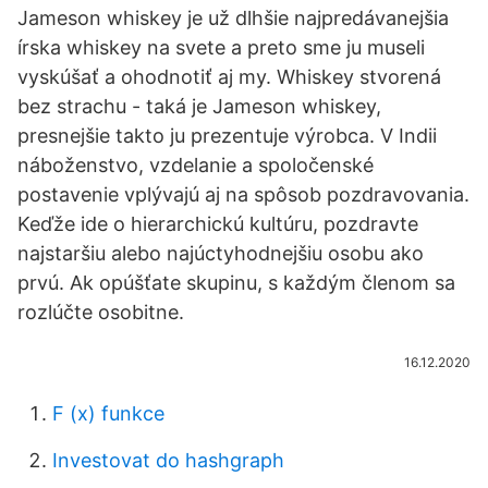
Jameson whiskey je už dlhšie najpredávanejšia
írska whiskey na svete a preto sme ju museli
vyskúšať a ohodnotiť aj my. Whiskey stvorená
bez strachu - taká je Jameson whiskey,
presnejšie takto ju prezentuje výrobca. V Indii
náboženstvo, vzdelanie a spoločenské
postavenie vplývajú aj na spôsob pozdravovania.
Keďže ide o hierarchickú kultúru, pozdravte
najstaršiu alebo najúctyhodnejšiu osobu ako
prvú. Ak opúšťate skupinu, s každým členom sa
rozlúčte osobitne.
16.12.2020
F (x) funkce
Investovat do hashgraph