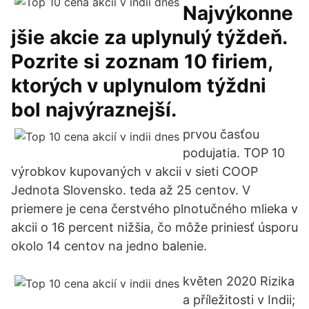
Najvýkonne
jšie akcie za uplynulý týždeň.
Pozrite si zoznam 10 firiem,
ktorých v uplynulom týždni
bol najvýraznejší.
prvou časťou
podujatia. TOP 10
výrobkov kupovaných v akcii v sieti COOP
Jednota Slovensko. teda až 25 centov. V
priemere je cena čerstvého plnotučného mlieka v
akcii o 16 percent nižšia, čo môže priniesť úsporu
okolo 14 centov na jedno balenie.
květen 2020 Rizika
a příležitosti v Indii;